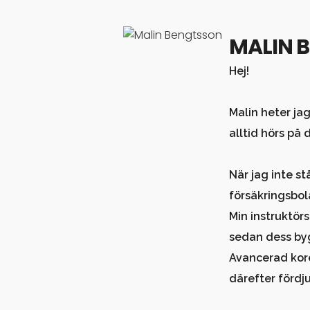
MALIN 
Hej!
Malin heter ja
alltid hörs på 
När jag inte s
försäkringsbol
Min instruktör
sedan dess by
Avancerad kore
därefter fördj