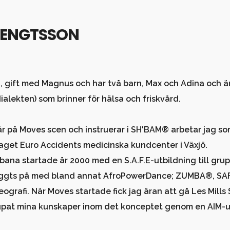
BENGTSSON
g, gift med Magnus och har två barn, Max och Adina och är
dialekten) som brinner för hälsa och friskvård.
tår på Moves scen och instruerar i SH'BAM® arbetar jag s
aget Euro Accidents medicinska kundcenter i Växjö.
sbana startade år 2000 med en S.A.F.E-utbildning till gru
ggts på med bland annat AfroPowerDance; ZUMBA®, SAFE-
ografi. När Moves startade fick jag äran att gå Les Mills
upat mina kunskaper inom det konceptet genom en AIM-u